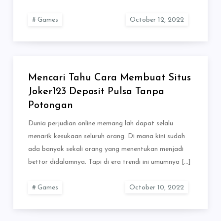
Games
Mencari Tahu Cara Membuat Situs
Joker123 Deposit Pulsa Tanpa
Potongan
Dunia perjudian online memang lah dapat selalu
menarik kesukaan seluruh orang. Di mana kini sudah
ada banyak sekali orang yang menentukan menjadi
bettor didalamnya. Tapi di era trendi ini umumnya […]
Games