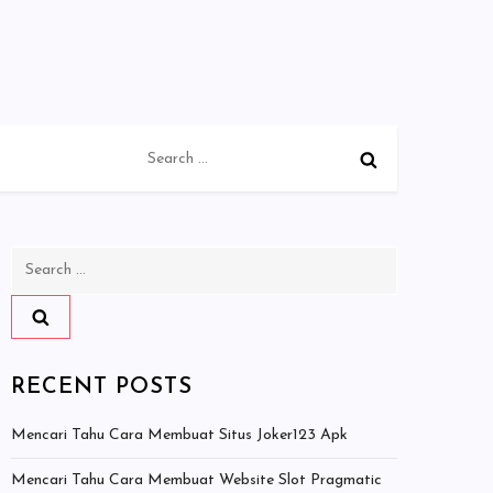
Search
for:
Search
for:
RECENT POSTS
Mencari Tahu Cara Membuat Situs Joker123 Apk
Mencari Tahu Cara Membuat Website Slot Pragmatic