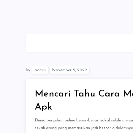
Skip
to
content
by:
admin
Mencari Tahu Cara Me
Apk
Dunia perjudian online benar-benar bakal selalu mena
sekali orang yang memastikan jadi bettor didalamnya.