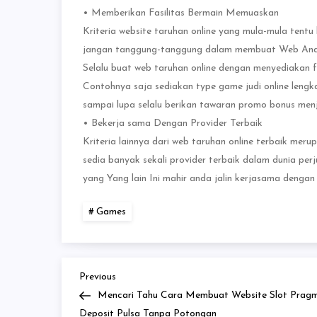
• Memberikan Fasilitas Bermain Memuaskan
Kriteria website taruhan online yang mula-mula tent
jangan tanggung-tanggung dalam membuat Web Anda
Selalu buat web taruhan online dengan menyediakan f
Contohnya saja sediakan type game judi online leng
sampai lupa selalu berikan tawaran promo bonus menj
• Bekerja sama Dengan Provider Terbaik
Kriteria lainnya dari web taruhan online terbaik mer
sedia banyak sekali provider terbaik dalam dunia pe
yang Yang lain Ini mahir anda jalin kerjasama dengan
Games
Previous
Post
Previous
Post
Mencari Tahu Cara Membuat Website Slot Pragm
Deposit Pulsa Tanpa Potongan