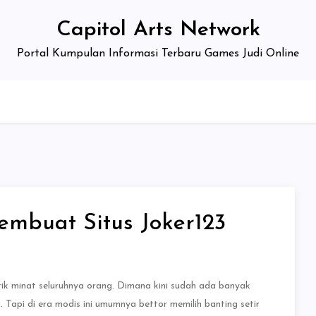
Capitol Arts Network
Portal Kumpulan Informasi Terbaru Games Judi Online
mbuat Situs Joker123
rik minat seluruhnya orang. Dimana kini sudah ada banyak
 Tapi di era modis ini umumnya bettor memilih banting setir