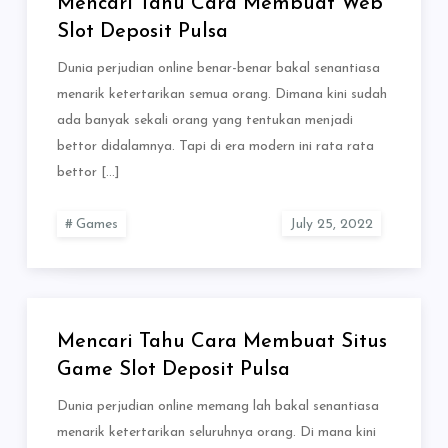
Mencari Tahu Cara Membuat Web
Slot Deposit Pulsa
Dunia perjudian online benar-benar bakal senantiasa
menarik ketertarikan semua orang. Dimana kini sudah
ada banyak sekali orang yang tentukan menjadi
bettor didalamnya. Tapi di era modern ini rata rata
bettor […]
Games
Mencari Tahu Cara Membuat Situs
Game Slot Deposit Pulsa
Dunia perjudian online memang lah bakal senantiasa
menarik ketertarikan seluruhnya orang. Di mana kini