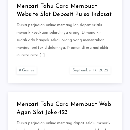
Mencari Tahu Cara Membuat
Website Slot Deposit Pulsa Indosat
Dunia perjudian online memang lah dapat selalu
menarik kesukaan seluruhnya orang. Dimana kini
sudah ada banyak sekali orang yang menentukan
menjadi bettor didalamnya. Namun di era mutakhir
ini rata rata […]
Games
Mencari Tahu Cara Membuat Web
Agen Slot Joker123
Dunia perjudian online memang dapat selalu menarik