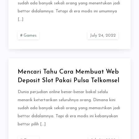
sudah ada banyak sekali orang yang menentukan jadi
bettor didalamnya. Tetapi di era modis ini umumnya
[…]
Games
Mencari Tahu Cara Membuat Web
Deposit Slot Pakai Pulsa Telkomsel
Dunia perjudian online benar-benar bakal selalu
menarik ketertarikan seluruhnya orang. Dimana kini
sudah ada banyak sekali orang yang memastikan jadi
bettor didalamnya. Tapi di era modis ini kebanyakan
bettor pilih […]