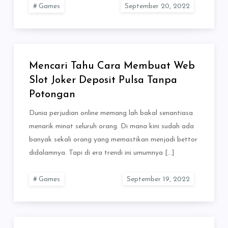
Games
Mencari Tahu Cara Membuat Web
Slot Joker Deposit Pulsa Tanpa
Potongan
Dunia perjudian online memang lah bakal senantiasa
menarik minat seluruh orang. Di mana kini sudah ada
banyak sekali orang yang memastikan menjadi bettor
didalamnya. Tapi di era trendi ini umumnya […]
Games